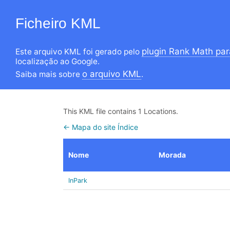
Ficheiro KML
plugin Rank Math pa
Este arquivo KML foi gerado pelo
localização ao Google.
o arquivo KML
Saiba mais sobre
.
This KML file contains 1 Locations.
← Mapa do site Índice
Nome
Morada
InPark